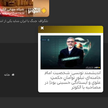
روزنامه دیلی تلگراف در تحلیلی هشدار 
تلگراف: جنگ با ایران شاید یکی از اش
اندیشمند تونسی: شخصیت امام
خانه
خامنه‌ای، تبلورِ توأمانِ حکمتِ
علوی و ایستادگی حسینی بود| در
مصاحبه با الکوثر