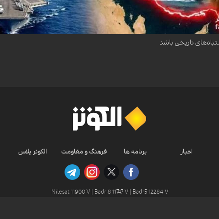
داده است که جنگ آمریکا و اسرائیل علیه ایران ممکن است به یکی از اشتباهات تاریخی تب
تباه‌های تاریخی باشد
اخبار
برنامه ها
فرهنگ و مقاومت
الکوثر پلاس
Nilesat 11900 V | Badr 8 11747 V | Badr5 12284 V
تمامی حقوق محفوظ است