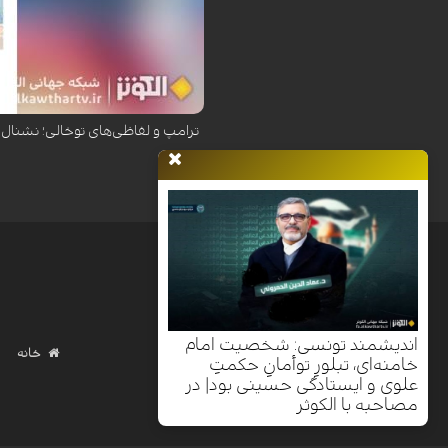
نشریه نشنال اینترست در گزارشی تکان‌
توخ...
ترامپ و لفاظی‌های توخالی؛ نشنال 
اندیشمند تونسی: شخصیت امام
خانه
خامنه‌ای، تبلورِ توأمانِ حکمتِ
علوی و ایستادگی حسینی بود| در
مصاحبه با الکوثر