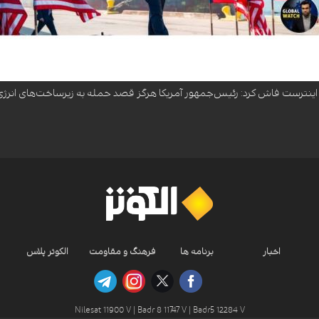
دهنده پرده از بزرگ‌ترین بلوف سیاسی کاخ سفید برداشت و فاش کرد که دونالد ترامپ، علی
اینترست فاش کرد: رئیس‌جمهور آمریکا هرگز قصد حمله به زیرساخت‌های انرژی ا
اخبار
برنامه ها
فرهنگ و مقاومت
الکوثر پلاس
Nilesat 11900 V | Badr 8 11747 V | Badr5 12284 V