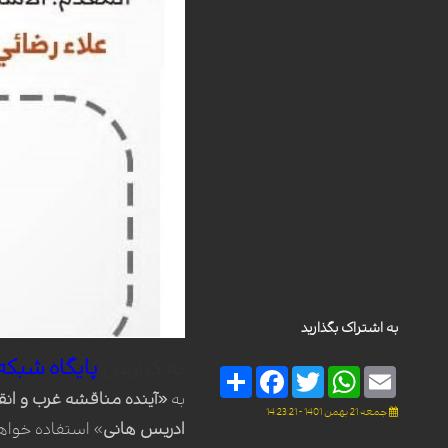
به اشتراک بگذارید
به گزارش
پایگاه
شبکه
Share
Facebook
Twitter
WhatsApp
Email
به
«آینده مناقشه غرب و انق
جمعه 21 بهمن 1401 - 14:23:21
ادریس هانی
» استفاده خواه