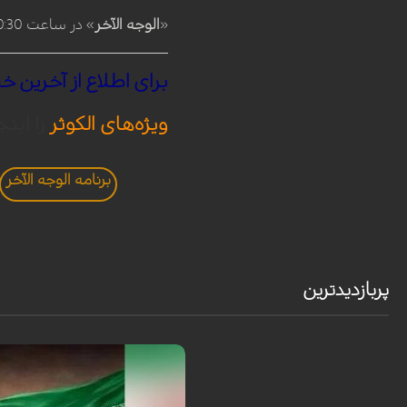
«
الوجه الآخر
» در ساعت 20:30 امشب به وقت مکه (21 به وقت تهران) از آنتن شبکه الکوثر پخش خواهد شد.
برای
اطلاع
از
آخرین
خب
ویژه‌های الکوثر
را اینج
برنامه الوجه الآخر
پربازدیدترین