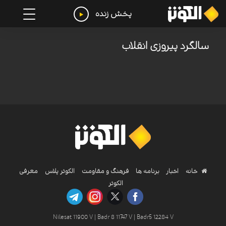
پخش زنده
سالگرد پیروزی انقلاب
خانه
اخبار
برنامه ها
فرهنگ و مقاومت
الکوثر پلاس
معرفی
الکوثر
Nilesat 11900 V | Badr 8 11747 V | Badr5 12284 V