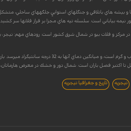
يا و بيشه‏ هاي باتلاقي و جنگلهاي استواييِ جلگه‏هاي ساحلي، متشكل ا
 نيمه ‏بياباني است. سلسله تپه‏ هاي مجزا بر فراز فلاتها سر كشيده‏ 
در مركز و فلات بيو در شمال شرق كشور است. رودهاي مهم: نيجر، بنوئ
مناطق ساحلي بسيار مرطوب و گرم است، و ميانگين د
يل تا اكتبر فصل باران است. شمال دور و خشك در معرض هارماتان، باد
نيجريه
تاريخ و جغرافيا نيجريه