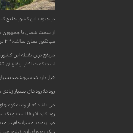
در جنوب این کشور خلیج گین
از سمت شمال با جمهوری صحر
میانگین دمای سالانه، ۳۲ درجه سانتی گراد، همراه با رطوبت فراوان است.
مرتفع ترین نقطه این کشور،
است که حداکثر ارتفاع آن 2040 متر می رسد. فلات "جاس" در ایالت " پلاتو"
قرار دارد که سرچشمه بسیار
رودها: رودهای بسیار زیادی 
رود قاره آفریقا است و یک س
می پیوندد و سرانجام در منطق
دیگر رودهای این کشور می توان 