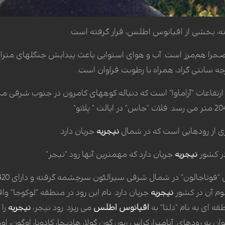
ه، بخشی از اقیانوس اطلس، قرار گرفته‌ است.
ا هم‌مرز است. آب و هوای استوایی باعث پیدایش جنگلهای متراکم 
 ارتفاعات "آراماوا" است که دنباله کوههای کامرون در جنوب شرقی
ی از رودهایی است که در شمال
نیجریه
جریان دارد.
در کشور
نیجریه
جریان دارد که مهمترین آنها رود "نیجر"
وم آن در کشور
نیجریه
جریان دارد. نام این رود در منطقه "لوکوجا" واق
ه ای به نام "دلتا" به
اقیانوس اطلس
می ریزد. رود نیجر،
نیجریه
را 
به رودهای: آنامبرا، کراس ریور، گون گولا، هادیجا، کادونا، اوگون، اوشو