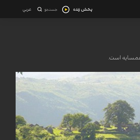
پخش زنده
عربي
جستجو
 همسایه ‌است.