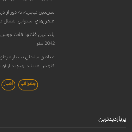
سرزمين نيجريه، به دور از در
علفزارهاي استوايي. شمال دور
بلندترين فلاتها، فلات جوس 
2042 متر.
كاهش مي‏يابد، هرچند از آور
جغرافیا
اخبار
پربازدیدترین