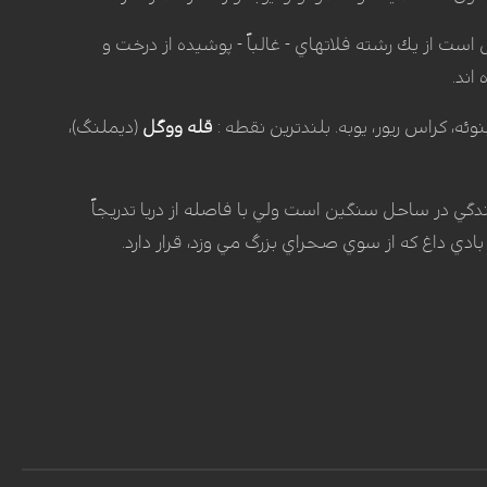
ست از يك رشته فلاتهاي -‏ غالباً -‏ پوشيده از درخت و
اند.
ه، كراس ريور، يوبه. بلندترين نقطه :
قله ووگل
(ديملنگ)،
ماي آنها به 32 درجه سانتيگراد مي‏رسد. بارندگي در ساحل سنگين است ولي با فاصله از دريا تدريجاً
ي داغ كه از سوي صحراي بزرگ مي ‏وزد، قرار دارد.