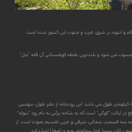
و انبوه، در شرق، غرب، و جنوب این کشور شده‌ است.
 محسوب می شود و بلندترین نقطه کوهستانی آن قله "چل"
می باشد که از رشته کوه های "فوتاجالون" در شمال شرقی سیرالئون سرچشمه گرفته و دارای 420 کیلومتر طول می باشد. این رودخانه از نظر طول، سومین
ع در ایالت "کوگی" است که به شاخه پرآبی به نام رود "بنوئه"
به سه قسمت شمالی، شرقی و غربی تقسیم نموده است. از
ن، کات سینا، اونا، سوکوتو، یوبه و زامفارا اشاره کرد.