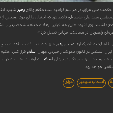
حکمت ملی عراق، در مراسم گرامیداشت مقام والای
رهبر
شهید انقلا
ظمی سید علی خامنه‌ای تأکید کرد که ایشان دارای درک عمیقی از تح
ع داشتند. وی افزود: «این هم‌افزایی ابعاد مختلف، شخصیتی را شکل 
هره‌ای راهبردی در معادلات جهانی تبدیل کرد.»
با اشاره به تأثیرگذاری عمیق
رهبر
شهید در تحولات منطقه، تصریح کر
یران اسلامی در کانون تحولات راهبردی جهان
اسلام
قرار گیرد. حکیم 
رت حفظ وحدت و همبستگی در جهان
اسلام
و تداوم راه مقاومت در برا
لامی خواهد بود.
ة
انتخاب سردبير
عراق