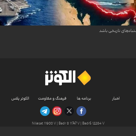
داده است که جنگ آمریکا و اسرائیل علیه ایران ممکن است به یکی از اشتباهات تاریخی تب
تباه‌های تاریخی باشد
اخبار
برنامه ها
فرهنگ و مقاومت
الکوثر پلاس
Nilesat 11900 V | Badr 8 11747 V | Badr5 12284 V