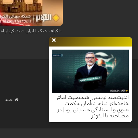
روزنامه دیلی تلگراف در تحلیلی هشدار 
تلگراف: جنگ با ایران شاید یکی از اش
اندیشمند تونسی: شخصیت امام
خانه
خامنه‌ای، تبلورِ توأمانِ حکمتِ
علوی و ایستادگی حسینی بود| در
مصاحبه با الکوثر