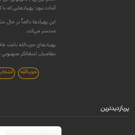
آماده نبود؛ پهپادهایی که با
این پهپادها دائماً در حال 
منتشر می‌کند.
پهپادهای حزب‌الله باعث غاف
نظامیان اشغالگر صهیونی 
حزب‌الله
انتخاب
پربازدیدترین