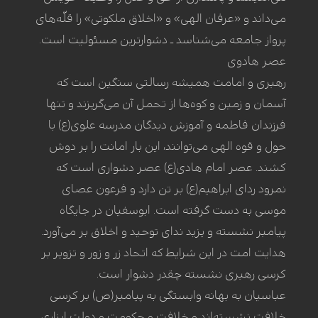
می‌داند و «عرفان الهی» و «اخلاق ملکوتی» را قلّه‌های
پرواز جامعه می‌شناسد ـ دشوارترین مسئولیت است.
عصر هادوی
رهبری و امامت همیشه رسالتی سنگین است که
آسمان و زمین و کوه‌ها از تحمل آن می‌گریزند و تنها
فرزندان فاطمه و آموزش دیدگان مدرسه علوی(ع) با
حول و قوه الهی می‌توانند، این بار امانت را بر دوش
کشند. عصر امام هادی(ع) عصر دشواری است که
نمرود ردای ابراهیم(ع) بر تن دارد و فرعون عصای
موسی به دست گرفته است. ابوسفیان در جایگاه
پیامبر نشسته و یزید ندای توحید و اخلاق بر می‌آورد.
هدایت امت در این شرایط که اتحاد زر و زور و تزویر بر
کرسی رهبری نشسته چقدر دشوار است.
عباسیان به بهانه وابستگی به پیامبر(ص) بر کرسی
خلافت نشسته‌اند و خلافت و حکومت و دولت ابزاری