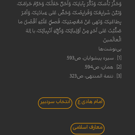
وَحَذَّرَ بَاْسَکَ، وَذَکَّرَ بِآیاتِکَ، وَاَحَلَّ حَلالَکَ، وَحَرَّمَ حَرامَکَ،
وَبَیَّنَ شَرایِعَکَ وَفَرایِضَکَ، وَحَضَّ عَلى‏ عِبادَتِکَ، وَاَمَرَ
بِطاعَتِکَ، وَنَهى‏ عَنْ مَعْصِیَتِکَ، فَصَلِّ عَلَیْهِ اَفْضَلَ ما
صَلَّیْتَ عَلى‏ اَحَدٍ مِنْ اَوْلِیآئِکَ، وَذُرِّیَّةِ اَنْبِیآئِکَ، یا اِلهَ
الْعالَمینَ.
پی‌نوشت‌ها
[1] . سیره پیشوایان، ص593.
[2] . همان، ص594.
[3] . تتمة المنتهی، ص323.
امام هادی ع
انتخاب سردبير
معارف اسلامی