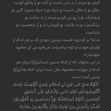
کیفر تو مردم را بر حذر داشت و آیات تو را یادآور گردید،
حلال تو را حلال دانست و حرام تو را حرام شمرد. آئین تو
و واجبات تو را روشن کرد و مردم را به عبادت تو
برانگیخت. و به طاعت تو فرمان داد و از معصیت تو
بازداشت.
خدایا! بر او درود فرست برترین درودی که بر هر کدام از
اولیای خودت و ذرّیه پیامبرانت می‌فرستی ای معبود
جهانیان».
در این صلوات که از امام حسن عسکری(ع) درباره هر
کدام از چهارده معصوم نقل شده درباره امام هادی(ع)
چنین آمده است:
اَللّهُمَّ صَلِّ عَلى‏ عَلِىِّ بْنِ مُحَمَّدٍ، وَصِىِّ الْأَوْصِیآءِ، وَاِمامِ
الْأَتْقِیآءِ،وَخَلَفِ اَئِمَّةِ الدّینِ، وَالْحُجَّةِ عَلَى الْخَلائِقِ
اَجْمَعینَ، اَللّهُمَّ کَماجَعَلْتَهُ نوُراً یَسْتَضیى‏ُ بِهِ الْمُؤْمِنوُنَ
فَبَشَّرَ بِالْجَزیلِ مِنْ ثَوابِکَ، وَاَنْذَرَ بِالْأَلیمِ مِنْ عِقابِکَ،