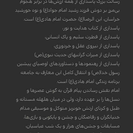
رسالت بزرگ پاسداری از همه ارزش‌ها در برابر هجوم
بی‌مرز بر دوش فرزند رشید امام جواد(ع) و نوه خورشید
خراسان، ابن الرضا(ع)، حضرت امام هادی(ع) است.
پاسداری از کتاب هدایت و نور،
پاسداری از فطرت سلیم و پاک انسانی،
پاسداری از نیروی عقل و خردورزی،
پاسداری از میراث گرانبهای حدیث نبوی(ص)
پاسداری از رهنمودها و دستاوردهای اوصیای پیشین
رسول خدا(ص) و انتقال کامل این معارف به جامعه
برنامه زندگی امام هادی(ع) است.
امام نقش رساندن پیام قرآن به گوش عصرها و
نسل‌ها را بر عهده دارد، ولی در میان هلهله مستانه و
طبل و کرنای ارتش خونریز متوکل و موسیقی مدام
خنیانگران و رقاصگان و چشن و پایکوبی و بازی‌ها،
مسابقات و جشن‌های هزار و یک شب عباسیان،