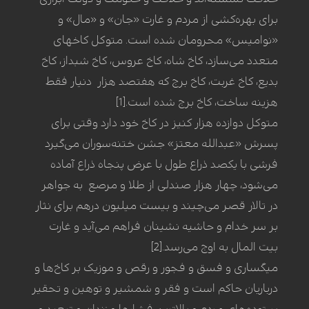
برای بهره‌کشی از مردم و غارت «جان» و «مال» و
«نوامیس» محرومان شده است. متوکل کاخهای
متعدد می‌سازد، کاخ شاه، کاخ عروس، کاخ شبداز، کاخ
بدیع، کاخ غربت، کاخ برج که هفتصد هزار دنیار فقط
هزینه ساخت، کاخ برج شده است.[1]
متوکل دوازده هزار کنیز در کاخ خود دارد وقتی برای
پسرش «عبدالله معتز» جشن ختنه‌سوران می‌گیرد
فرشی با یکصد ذراع طول با عرض پنجاه ذراع آماده
می‌شود، چهار هزار صندلی از طلا و مرصع به جواهر
در تالار قصر می‌چیند و بیست میلیون درهم برای نثار
بر سر خدام و حاشیه نشینان فراهم می‌آید و غارت
بیت المال به اوج می‌رسد.[2]
میگساری و فسق و فجور و رقص و موزیک بر کاخ‌ها و
درباریان حاکم است و فقر و شمشیر و توهین و تحقیر
بر توده‌های مردم و بالاترین فشار‌ها و زندان و تبعید و