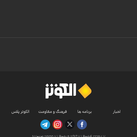
اخبار
برنامه ها
فرهنگ و مقاومت
الکوثر پلاس
Nilesat 11900 V | Badr 8 11747 V | Badr5 12284 V