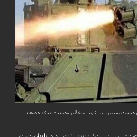
م صهیونیستی را در شهر اشغالی «صفد» هدف حملات
 صهیونیستی در شهرک «بیت لیف» در جنوب
لبنان
خبر داد.