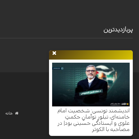
پربازدیدترین
اندیشمند تونسی: شخصیت امام
خانه
خامنه‌ای، تبلورِ توأمانِ حکمتِ
علوی و ایستادگی حسینی بود| در
مصاحبه با الکوثر