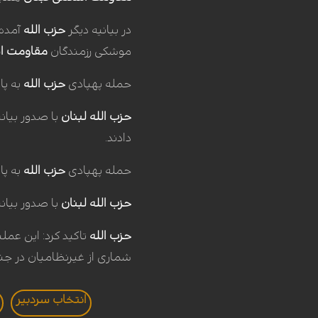
در بیانیه دیگر
حزب الله
آمده 
موشکی رزمندگان
مقاومت ا
حمله پهپادی
حزب الله
به پا
حزب الله
لبنان
با صدور بیانی
دادند.
حمله پهپادی
حزب الله
به پا
حزب الله
لبنان
با صدور بیانی
حزب الله
تاکید کرد: این عملی
شماری از غیرنظامیان در ج
انتخاب سردبير