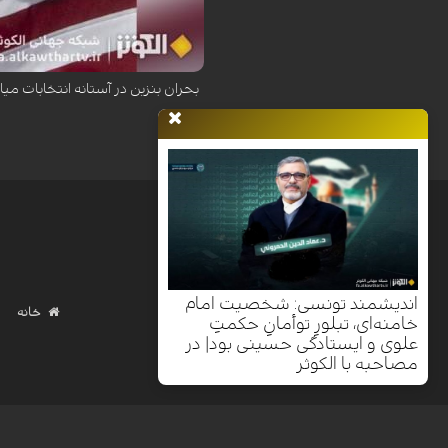
افزایش بی‌سابقه قیمت بنزین در پی ناامنی 
بحران بنزین در آستانه انتخابات میا
اندیشمند تونسی: شخصیت امام
خانه
خامنه‌ای، تبلورِ توأمانِ حکمتِ
علوی و ایستادگی حسینی بود| در
مصاحبه با الکوثر