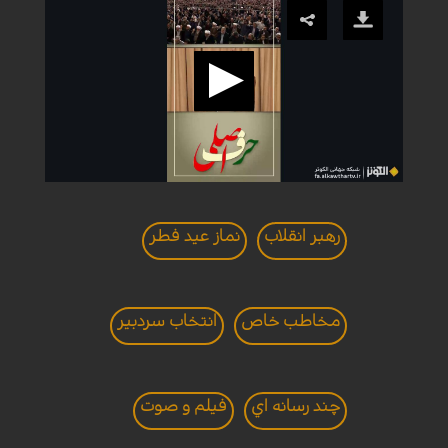
رهبر انقلاب
نماز عید فطر
مخاطب خاص
انتخاب سردبير
چند رسانه اي
فیلم و صوت