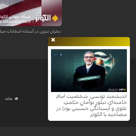
افزایش بی‌سابقه قیمت بنزین در پی ناامنی 
بحران بنزین در آستانه انتخابات میا
اندیشمند تونسی: شخصیت امام
خانه
خامنه‌ای، تبلورِ توأمانِ حکمتِ
علوی و ایستادگی حسینی بود| در
مصاحبه با الکوثر