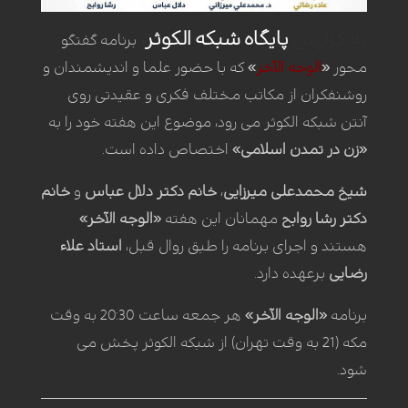
به گزارش
پایگاه
شبکه
الکوثر
،
برنامه گفتگو
محور
«
الوجه الآخر
»
که با حضور علما و اندیشمندان و
روشنفکران از مکاتب مختلف فکری و عقیدتی روی
آنتن شبکه الکوثر می رود، موضوع این هفته خود را به
«زن در تمدن اسلامی»
اختصاص داده است.
شیخ محمدعلی میرزایی
،
خانم دکتر دلال عباس
و
خانم
دکتر رشا روابح
مهمانان این هفته
«الوجه الآخر»
هستند و اجرای برنامه را طبق روال قبل،
استاد علاء
رضایی
برعهده دارد.
برنامه
«الوجه الآخر»
هر جمعه ساعت 20:30 به وقت
مکه (21 به وقت تهران) از شبکه الکوثر پخش می
شود.