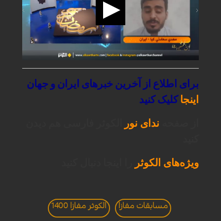
برای
اطلاع
از
آخرین
خبرهای
ایران
و
جهان
اینجا
کلیک
کنید
از صفحه
ندای نور
الکوثر فارسی هم دیدن
کنید
ویژه‌های الکوثر
را اینجا دنبال کنید
مسابقات مفازا
الکوثر مفازا 1400