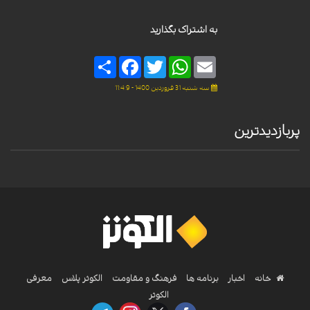
به اشتراک بگذارید
Share
Facebook
Twitter
WhatsApp
Email
سه شنبه 31 فروردین 1400 - 11:4:9
پربازدیدترین
خانه
اخبار
برنامه ها
فرهنگ و مقاومت
الکوثر پلاس
معرفی
الکوثر