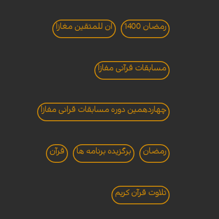
رمضان 1400
ان للمتقین مغازا
مسابقات قرآنی مفازا
چهاردهمین دوره مسابقات قرانی مفازا
رمضان
برگزيده برنامه ها
قرآن
تلاوت قرآن کريم