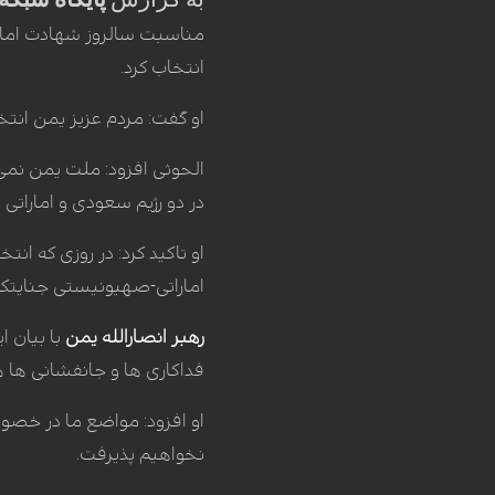
مناسبت سالروز شهادت امام 
انتخاب کرد.
او گفت: مردم عزیز یمن انتخ
الحوثی افزود: ملت یمن نمی پ
در دو رژیم سعودی و اماراتی ن
او تاکید کرد: در روزی که ا
اماراتی-صهیونیستی جنایتک
رهبر انصارالله یمن
با بیان ا
فداکاری ها و جانفشانی ها
او افزود: مواضع ما در خصو
نخواهیم پذیرفت.