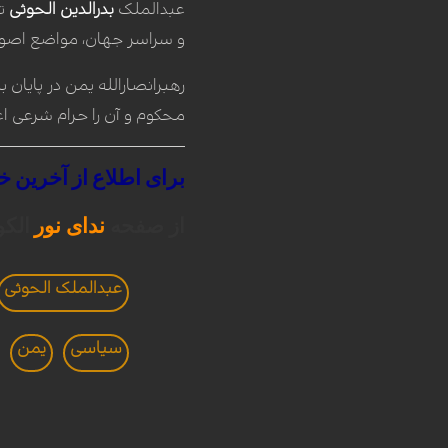
عبدالملک
بدرالدین الحوثی
تا
و سراسر جهان، مواضع اصولی
رهبرانصارالله یمن در پایان ب
محکوم و آن را حرام شرعی اع
برای
اطلاع
از
آخرین
خب
از صفحه
ندای نور
الکو
عبدالملک الحوثی
سیاسی
يمن