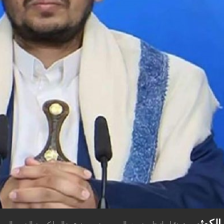
الکوثر
،