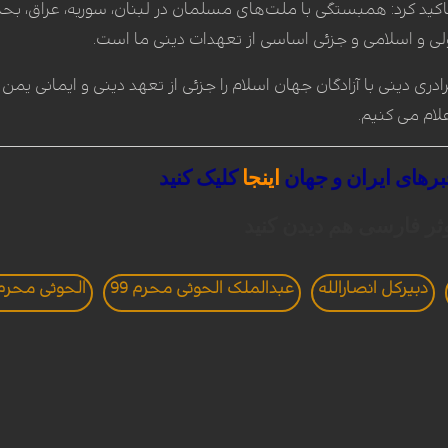
کید کرد: همبستگی با ملت‌های مسلمان در لبنان، سوریه، عراق، بحر
 و اسلامی و جزئی اساسی از تعهدات دینی ما است.
رادری دینی با آزادگان جهان اسلام را جزئی از تعهد دینی و ایمانی یمن ا
لام می کنیم.
رهای
ایران
و
جهان
اینجا
کلیک
کنید
ثر فارسی هم دیدن کنید
دبیرکل انصارالله
عبدالملک الحوثی محرم 99
الحوثی محرم 9