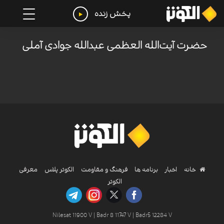
پخش زنده
حضرت آیت‌الله العظمی عبدالله جوادی آملی
خانه
اخبار
برنامه ها
فرهنگ و مقاومت
الکوثر پلاس
معرفی
الکوثر
Nilesat 11900 V | Badr 8 11747 V | Badr5 12284 V