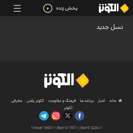
پخش زنده
نسل جدید
خانه
اخبار
برنامه ها
فرهنگ و مقاومت
الکوثر پلاس
معرفی
الکوثر
Nilesat 11900 V | Badr 8 11747 V | Badr5 12284 V