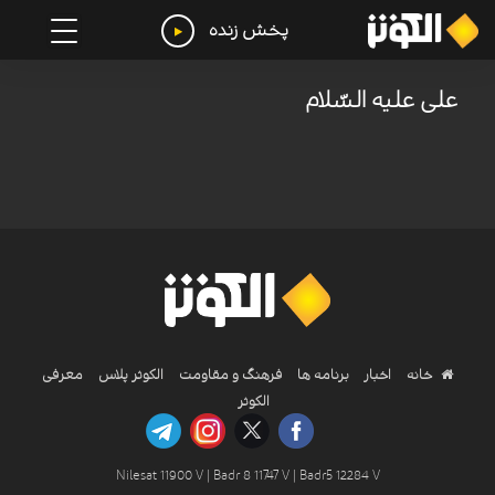
پخش زنده
علی علیه السّلام
خانه
اخبار
برنامه ها
فرهنگ و مقاومت
الکوثر پلاس
معرفی
الکوثر
Nilesat 11900 V | Badr 8 11747 V | Badr5 12284 V