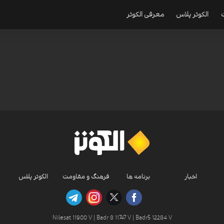
الکوثر پلاس
معرفی الکوثر
اخبار
برنامه ها
فرهنگ و مقاومت
الکوثر پلاس
Nilesat 11900 V | Badr 8 11747 V | Badr5 12284 V