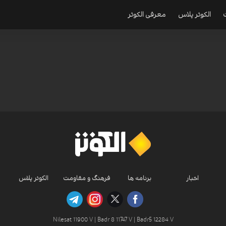
الکوثر پلاس
معرفی الکوثر
اخبار
برنامه ها
فرهنگ و مقاومت
الکوثر پلاس
Nilesat 11900 V | Badr 8 11747 V | Badr5 12284 V