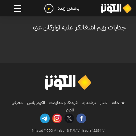
پخش زنده
جنایات رژیم اشغالگر علیه آوارگان غزه
خانه
اخبار
برنامه ها
فرهنگ و مقاومت
الکوثر پلاس
معرفی
الکوثر
Nilesat 11900 V | Badr 8 11747 V | Badr5 12284 V