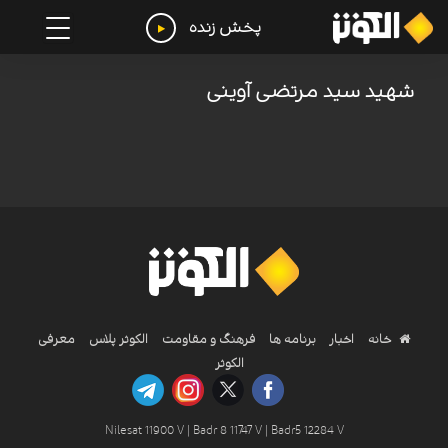
پخش زنده
شهید سید مرتضی آوینی
خانه
اخبار
برنامه ها
فرهنگ و مقاومت
الکوثر پلاس
معرفی
الکوثر
Nilesat 11900 V | Badr 8 11747 V | Badr5 12284 V