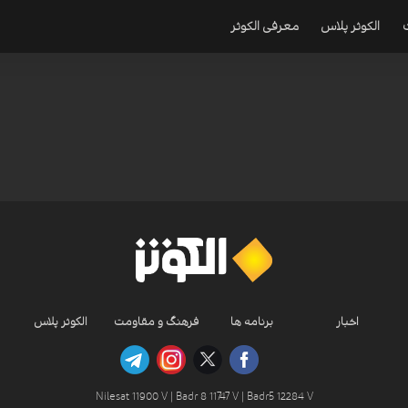
الکوثر پلاس
معرفی الکوثر
اخبار
برنامه ها
فرهنگ و مقاومت
الکوثر پلاس
Nilesat 11900 V | Badr 8 11747 V | Badr5 12284 V