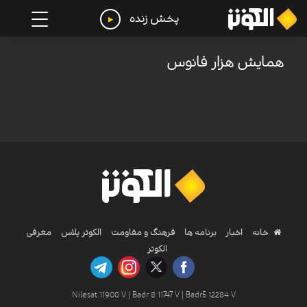
پخش زنده
همایش هزار فانوس
خانه
اخبار
برنامه ها
فرهنگ و مقاومت
الکوثر پلاس
معرفی
الکوثر
Nilesat 11900 V | Badr 8 11747 V | Badr5 12284 V