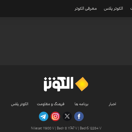
الکوثر پلاس
معرفی الکوثر
اخبار
برنامه ها
فرهنگ و مقاومت
الکوثر پلاس
Nilesat 11900 V | Badr 8 11747 V | Badr5 12284 V