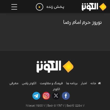
پخش زنده
نوروز حرم امام رضا
خانه
اخبار
برنامه ها
فرهنگ و مقاومت
الکوثر پلاس
معرفی
الکوثر
Nilesat 11900 V | Badr 8 11747 V | Badr5 12284 V