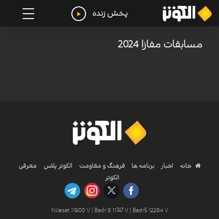
پخش زنده
مسابقات مفازا 2024
خانه
اخبار
برنامه ها
فرهنگ و مقاومت
الکوثر پلاس
معرفی
الکوثر
Nilesat 11900 V | Badr 8 11747 V | Badr5 12284 V