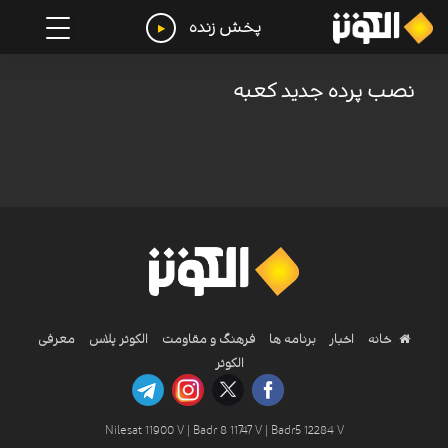
پخش زنده
نصب پرده جدید کعبه
خانه
اخبار
برنامه ها
فرهنگ و مقاومت
الکوثر پلاس
معرفی
الکوثر
Nilesat 11900 V | Badr 8 11747 V | Badr5 12284 V