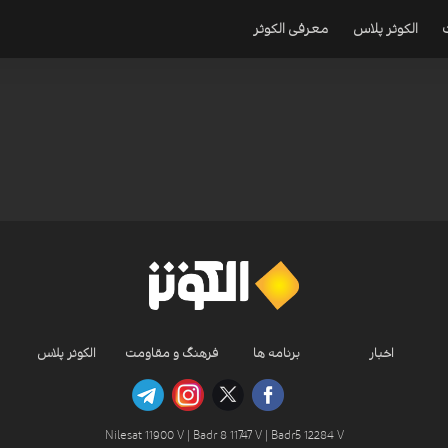
الکوثر پلاس
معرفی الکوثر
اخبار
برنامه ها
فرهنگ و مقاومت
الکوثر پلاس
Nilesat 11900 V | Badr 8 11747 V | Badr5 12284 V