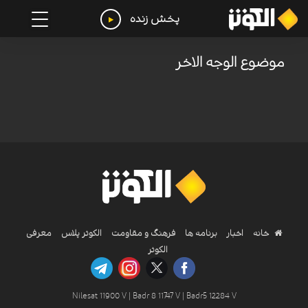
پخش زنده
موضوع الوجه الاخر
خانه
اخبار
برنامه ها
فرهنگ و مقاومت
الکوثر پلاس
معرفی
الکوثر
Nilesat 11900 V | Badr 8 11747 V | Badr5 12284 V