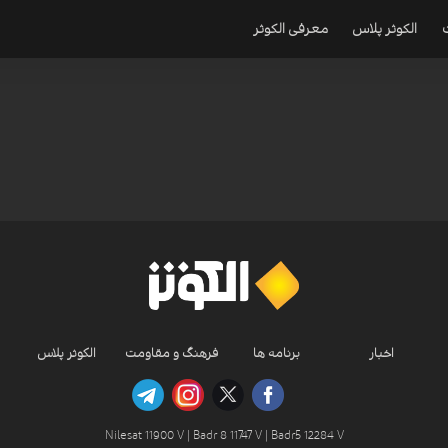
الکوثر پلاس
معرفی الکوثر
اخبار
برنامه ها
فرهنگ و مقاومت
الکوثر پلاس
Nilesat 11900 V | Badr 8 11747 V | Badr5 12284 V