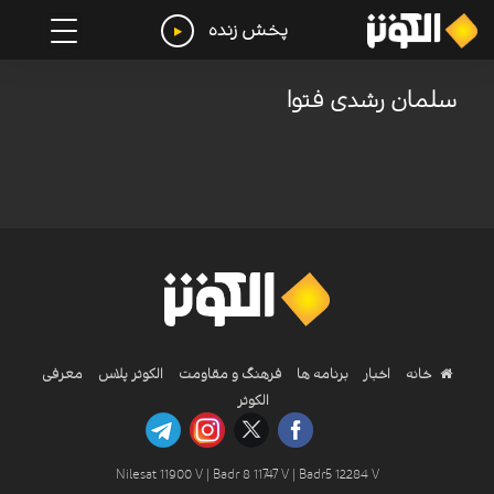
پخش زنده
سلمان رشدی فتوا
خانه
اخبار
برنامه ها
فرهنگ و مقاومت
الکوثر پلاس
معرفی
الکوثر
Nilesat 11900 V | Badr 8 11747 V | Badr5 12284 V