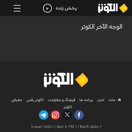
پخش زنده
الوجه الآخر الکوثر
خانه
اخبار
برنامه ها
فرهنگ و مقاومت
الکوثر پلاس
معرفی
الکوثر
Nilesat 11900 V | Badr 8 11747 V | Badr5 12284 V