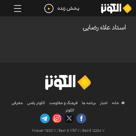
پخش زنده
استاد علاء رضایی
خانه
اخبار
برنامه ها
فرهنگ و مقاومت
الکوثر پلاس
معرفی
الکوثر
Nilesat 11900 V | Badr 8 11747 V | Badr5 12284 V