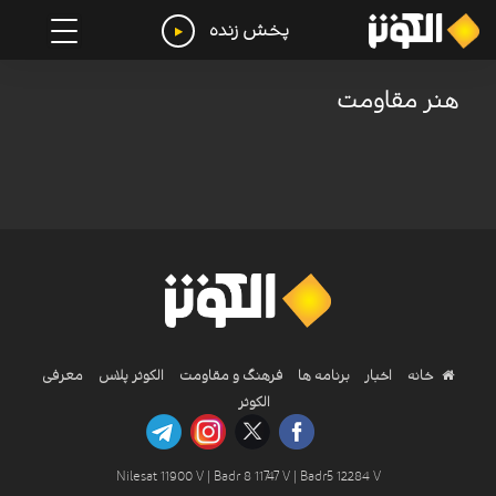
پخش زنده
هنر مقاومت
خانه
اخبار
برنامه ها
فرهنگ و مقاومت
الکوثر پلاس
معرفی
الکوثر
Nilesat 11900 V | Badr 8 11747 V | Badr5 12284 V