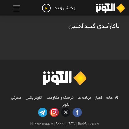
پخش زنده
ناکارآمدی گنبد آهنین
خانه
اخبار
برنامه ها
فرهنگ و مقاومت
الکوثر پلاس
معرفی
الکوثر
Nilesat 11900 V | Badr 8 11747 V | Badr5 12284 V