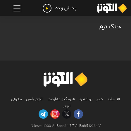
پخش زنده
جنگ نرم
خانه
اخبار
برنامه ها
فرهنگ و مقاومت
الکوثر پلاس
معرفی
الکوثر
Nilesat 11900 V | Badr 8 11747 V | Badr5 12284 V