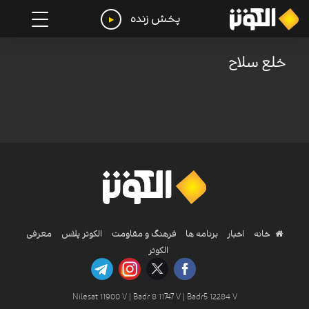
پخش زنده
خلع سلاح
خانه
اخبار
برنامه ها
فرهنگ و مقاومت
الکوثر پلاس
معرفی
الکوثر
Nilesat 11900 V | Badr 8 11747 V | Badr5 12284 V