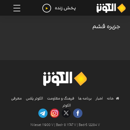
پخش زنده
جزیره قشم
خانه
اخبار
برنامه ها
فرهنگ و مقاومت
الکوثر پلاس
معرفی
الکوثر
Nilesat 11900 V | Badr 8 11747 V | Badr5 12284 V