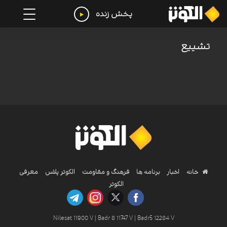
پخش زنده
تشییع
خانه
اخبار
برنامه ها
فرهنگ و مقاومت
الکوثر پلاس
معرفی
الکوثر
Nilesat 11900 V | Badr 8 11747 V | Badr5 12284 V