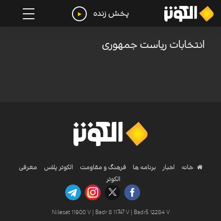
پخش زنده
انتخابات ریاست جمهوری
خانه
اخبار
برنامه ها
فرهنگ و مقاومت
الکوثر پلاس
معرفی
الکوثر
Nilesat 11900 V | Badr 8 11747 V | Badr5 12284 V