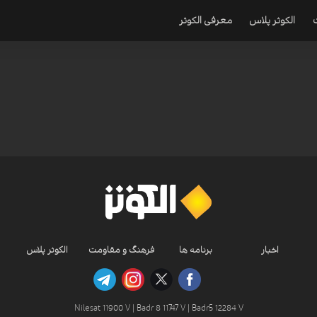
الکوثر پلاس
معرفی الکوثر
اخبار
برنامه ها
فرهنگ و مقاومت
الکوثر پلاس
Nilesat 11900 V | Badr 8 11747 V | Badr5 12284 V