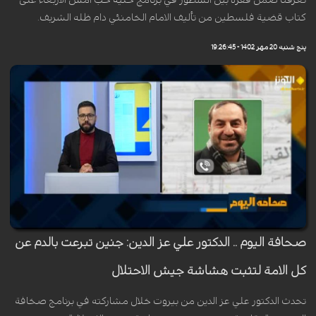
تعرفنا ضمن فقرة بين السطور في برنامج خلية حب أمس الاربعاء على
كتاب قضية فلسطين من تأليف الامام الخامنئي دام ظله الشريف.
پنج شنبه 20 مهر 1402 - 19:26:45
صحافة اليوم .. الدكتور علي عز الدين: جنين تبرعت بالدم عن
کل الامة لتثبت هشاشة جيش الاحتلال
تحدث الدكتور علي عز الدين من بيروت خلال مشاركته في برنامج صخافة