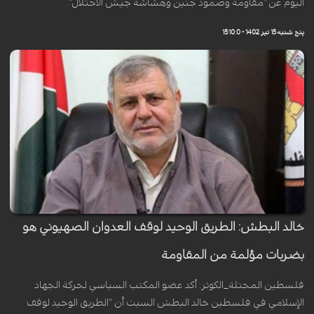
اليوم عن "مقاومة وصمود جنين وهشاشة جيش الاحتلال".
پنج شنبه 15 تیر 1402 - 15:10:0
خالد البطش: الطريق الوحيد لوقف العدوان الصهيوني هو
بضربات مؤلمة من المقاومة
فلسطين المحتلة_الكوثر: أكد عضو المكتب السياسي لحركة الجهاد
الإسلامي في فلسطين خالد البطش السبت أن “الطريق الوحيد لوقف