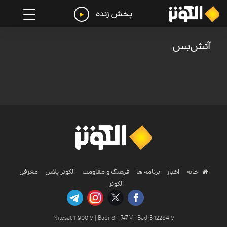
پخش زنده
آتش‌بس
خانه
اخبار
برنامه ها
فرهنگ و مقاومت
الکوثر پلاس
معرفی
الکوثر
Nilesat 11900 V | Badr 8 11747 V | Badr5 12284 V