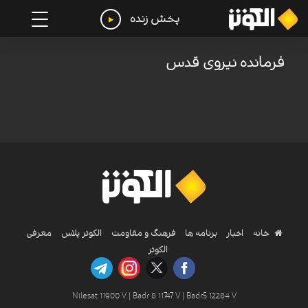
پخش زنده
فرمانده نیروی قدس
خانه
اخبار
برنامه ها
فرهنگ و مقاومت
الکوثر پلاس
معرفی
الکوثر
Nilesat 11900 V | Badr 8 11747 V | Badr5 12284 V