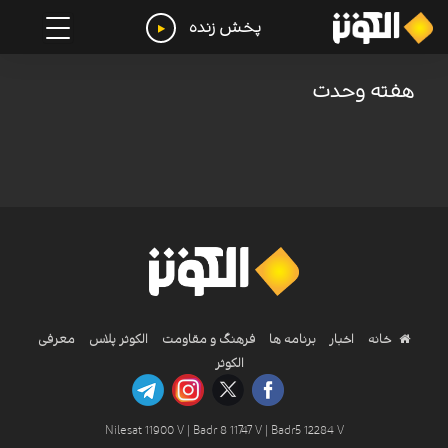
پخش زنده
هفته وحدت
خانه
اخبار
برنامه ها
فرهنگ و مقاومت
الکوثر پلاس
معرفی
الکوثر
Nilesat 11900 V | Badr 8 11747 V | Badr5 12284 V