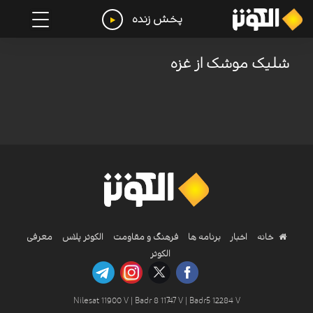
پخش زنده
شلیک موشک از غزه
خانه
اخبار
برنامه ها
فرهنگ و مقاومت
الکوثر پلاس
معرفی
الکوثر
Nilesat 11900 V | Badr 8 11747 V | Badr5 12284 V