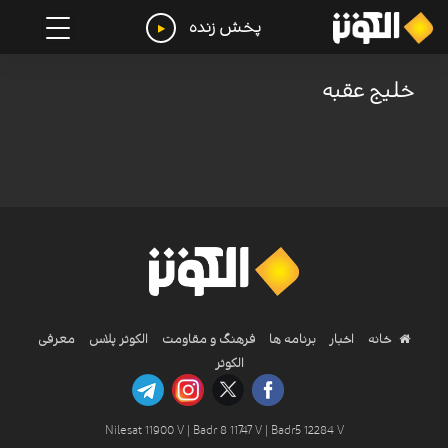
پخش زنده
خلیج عقبه
خانه
اخبار
برنامه ها
فرهنگ و مقاومت
الکوثر پلاس
معرفی
الکوثر
Nilesat 11900 V | Badr 8 11747 V | Badr5 12284 V