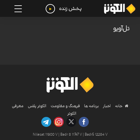
پخش زنده
تل‌آویو
خانه
اخبار
برنامه ها
فرهنگ و مقاومت
الکوثر پلاس
معرفی
الکوثر
Nilesat 11900 V | Badr 8 11747 V | Badr5 12284 V