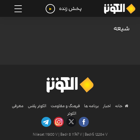
پخش زنده
شیعه
خانه
اخبار
برنامه ها
فرهنگ و مقاومت
الکوثر پلاس
معرفی
الکوثر
Nilesat 11900 V | Badr 8 11747 V | Badr5 12284 V